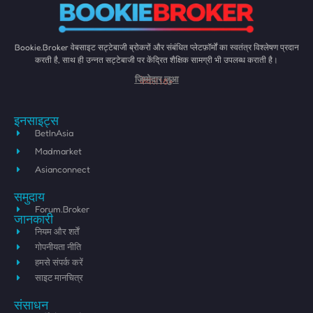
Bookie.Broker वेबसाइट सट्टेबाजी ब्रोकरों और संबंधित प्लेटफ़ॉर्मों का स्वतंत्र विश्लेषण प्रदान
करती है, साथ ही उन्नत सट्टेबाजी पर केंद्रित शैक्षिक सामग्री भी उपलब्ध कराती है।
केवल 18+
जिम्मेदार जुआ
इनसाइट्स
BetInAsia
Madmarket
Asianconnect
समुदाय
Forum.Broker
जानकारी
नियम और शर्तें
गोपनीयता नीति
हमसे संपर्क करें
साइट मानचित्र
संसाधन