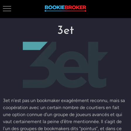
3et
3et n’est pas un bookmaker exagérément reconnu, mais sa
coopération avec un certain nombre de courtiers en fait
une option connue d’un groupe de joueurs avancés et qui
vaut certainement la peine d’être mentionnée. Il s’agit de
l’un des groupes de bookmakers dits “pointus”, et dans ce