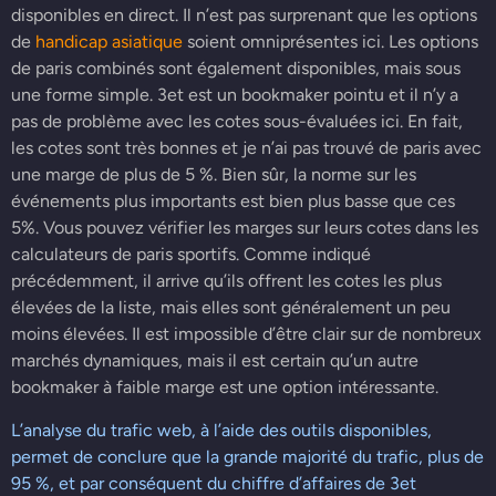
disponibles en direct. Il n’est pas surprenant que les options
de
handicap asiatique
soient omniprésentes ici. Les options
de paris combinés sont également disponibles, mais sous
une forme simple. 3et est un bookmaker pointu et il n’y a
pas de problème avec les cotes sous-évaluées ici. En fait,
les cotes sont très bonnes et je n’ai pas trouvé de paris avec
une marge de plus de 5 %. Bien sûr, la norme sur les
événements plus importants est bien plus basse que ces
5%. Vous pouvez vérifier les marges sur leurs cotes dans les
calculateurs de paris sportifs. Comme indiqué
précédemment, il arrive qu’ils offrent les cotes les plus
élevées de la liste, mais elles sont généralement un peu
moins élevées. Il est impossible d’être clair sur de nombreux
marchés dynamiques, mais il est certain qu’un autre
bookmaker à faible marge est une option intéressante.
L’analyse du trafic web, à l’aide des outils disponibles,
permet de conclure que la grande majorité du trafic, plus de
95 %, et par conséquent du chiffre d’affaires de 3et