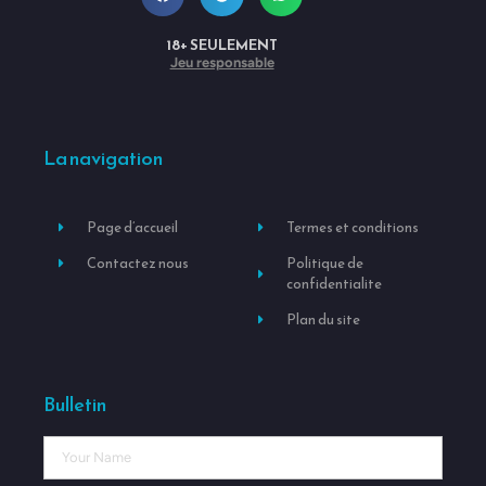
18+ SEULEMENT
Jeu responsable
La navigation
Page d’accueil
Termes et conditions
Contactez nous
Politique de
confidentialite
Plan du site
Bulletin