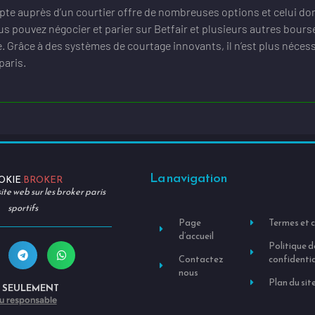
te auprès d’un courtier offre de nombreuses options et celui dont i
us pouvez négocier et parier sur Betfair et plusieurs autres bourse
 Grâce à des systèmes de courtage innovants, il n’est plus nécess
paris.
La navigation
OKIE
.BROKER
ite web sur les broker paris
sportifs
Page
Termes et 
d’accueil
Politique d
Contactez
confidentia
nous
Plan du sit
+ SEULEMENT
u responsable