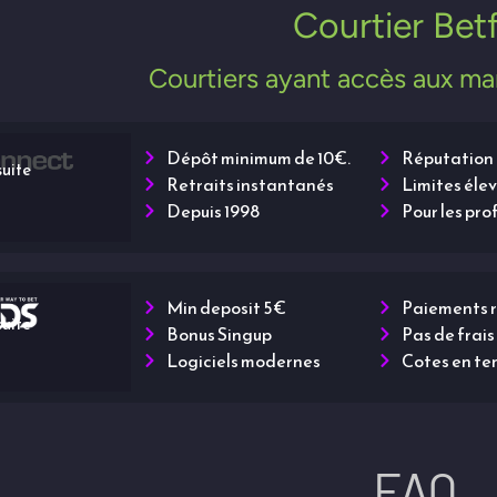
Courtier Betf
Courtiers ayant accès aux ma
Dépôt minimum de 10€.
Réputation
suite
Retraits instantanés
Limites éle
Depuis 1998
Pour les pro
Min deposit 5€
Paiements 
suite
Bonus Singup
Pas de frai
Logiciels modernes
Cotes en te
FAQ