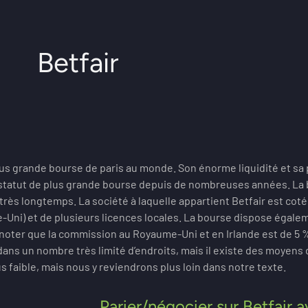
Betfair
plus grande bourse de paris au monde. Son énorme liquidité et sa
statut de plus grande bourse depuis de nombreuses années. La b
rès longtemps. La société à laquelle appartient Betfair est coté
ni) et de plusieurs licences locales. La bourse dispose égaleme
noter que la commission au Royaume-Uni et en Irlande est de 5 %, 
dans un nombre très limité d’endroits, mais il existe des moyens
 faible, mais nous y reviendrons plus loin dans notre texte.
Parier/négocier sur Betfair a