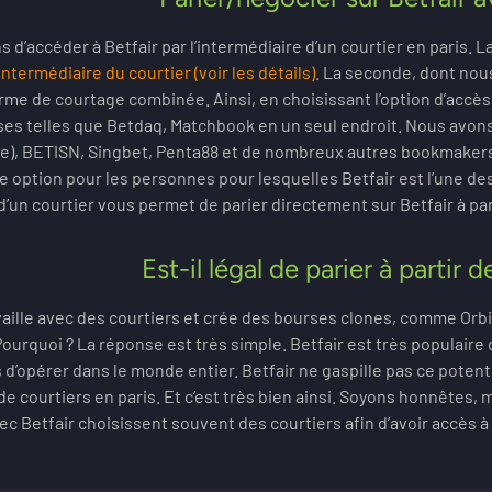
ns d’accéder à Betfair par l’intermédiaire d’un courtier en paris.
ntermédiaire du courtier (voir les détails)
. La seconde, dont nous
rme de courtage combinée. Ainsi, en choisissant l’option d’acc
rses telles que Betdaq, Matchbook en un seul endroit. Nous avo
e), BETISN, Singbet, Penta88 et de nombreux autres bookmakers p
e option pour les personnes pour lesquelles Betfair est l’une de
d’un courtier vous permet de parier directement sur Betfair à part
Est-il légal de parier à partir d
availle avec des courtiers et crée des bourses clones, comme Orbi
Pourquoi ? La réponse est très simple. Betfair est très populaire 
d’opérer dans le monde entier. Betfair ne gaspille pas ce potenti
 de courtiers en paris. Et c’est très bien ainsi. Soyons honnête
c Betfair choisissent souvent des courtiers afin d’avoir accès 