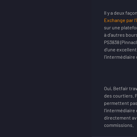
Il y a deux faço
Exchange par l’i
sur une platefo
à d’autres bou
PS3838 (Pinnacl
d’une excellent
l’intermédiaire 
Oui, Betfair tr
des courtiers. 
permettent pas 
l’intermédiaire
directement ave
commissions.