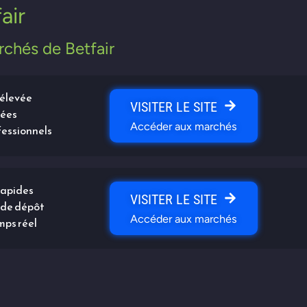
air
rchés de Betfair
 élevée
VISITER LE SITE
vées
Accéder aux marchés
fessionnels
rapides
VISITER LE SITE
s de dépôt
Accéder aux marchés
mps réel