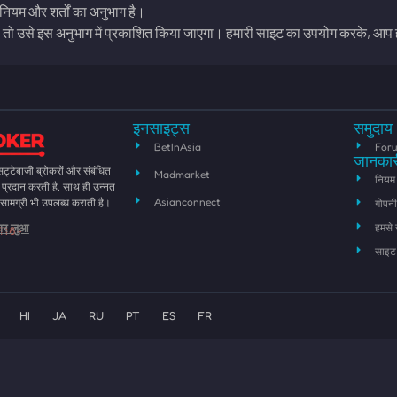
ियम और शर्तों का अनुभाग है।
ै, तो उसे इस अनुभाग में प्रकाशित किया जाएगा। हमारी साइट का उपयोग करके, आप हमा
इनसाइट्स
समुदाय
BetInAsia
For
जानकार
टेबाजी ब्रोकरों और संबंधित
Madmarket
नियम 
ेषण प्रदान करती है, साथ ही उन्नत
Asianconnect
क सामग्री भी उपलब्ध कराती है।
गोपनी
हमसे स
ल 18+
दार जुआ
साइट 
HI
JA
RU
PT
ES
FR