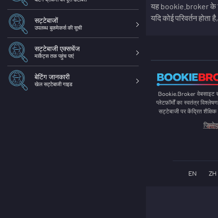
यह bookie.broker के न
यदि कोई परिवर्तन होता ह
सट्टेबाजों
उपलब्ध बुकमेकर्स की सूची
सट्टेबाजी एक्सचेंज
मार्केट्स तक पहुंच पाएं
बेटिंग जानकारी
खेल सट्टेबाजी गाइड
Bookie.Broker वेबसाइट सट्
प्लेटफ़ॉर्मों का स्वतंत्र विश्ल
सट्टेबाजी पर केंद्रित शैक्षि
केव
जिम्मे
EN
ZH