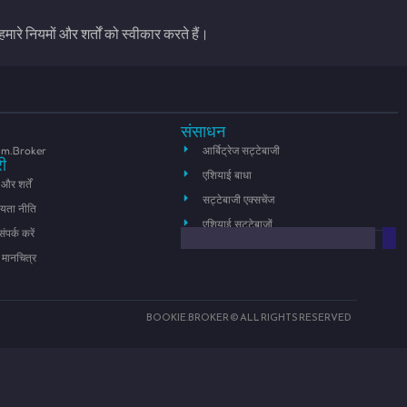
रे नियमों और शर्तों को स्वीकार करते हैं।
संसाधन
um.Broker
आर्बिट्रेज सट्टेबाजी
ी
एशियाई बाधा
और शर्तें
सट्टेबाजी एक्सचेंज
यता नीति
एशियाई सट्टेबाजों
ंपर्क करें
मानचित्र
BOOKIE.BROKER © ALL RIGHTS RESERVED