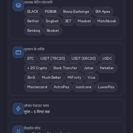
उपलब्ध बेटिंग प्लेटफॉर्म
BLACK
PS3838
Sharp Exchange
BIA Apex
Betfair
Singbet
3ET
Maxbet
Matchbook
Betdaq
Sbobet
भुगतान के तरीके
BTC
USDT (TRC20)
USDT (ERC20)
USDC
+ 20 Crypto
Bank Transfer
Jeton
Neteller
Skrill
Much Better
MiFinity
Visa
Mastercard
AstroPay
icash.one
LuxonPay
औसत पेआउट समय
तुरंत – 5 मिनट तक
विड्रॉल फीस