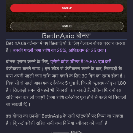
BetInAsia बोनस
BetInAsia वर्तमान में नए खिलाड़ियों के लिए वेलकम बोनस प्रदान करता
है।
उनकी पहली जमा राशि का 25%, अधिकतम €125 तक।
बोनस प्राप्त करने के लिए,
प्रोमो कोड फ़ील्ड में 25BIA दर्ज करें
पंजीकरण करते समय। इस कोड से पंजीकरण करने के बाद, खिलाड़ी के
पास अपनी पहली जमा राशि जमा करने के लिए 30 दिन का समय होता है।
निकासी से पहले आवश्यक टर्नओवर 5 गुना है, जिसमें न्यूनतम ऑड्स 1.80
हैं। खिलाड़ी समय से पहले भी निकासी कर सकते हैं, लेकिन फिर बोनस
राशि जब्त कर ली जाएगी (जमा राशि टर्नओवर पूरा होने से पहले भी निकाली
जा सकती है)।
इस बोनस का उपयोग BetInAsia के सभी प्लेटफॉर्म पर किया जा सकता
है। क्रिप्टोकरेंसी सहित सभी जमा विधियां स्वीकार की जाती हैं।