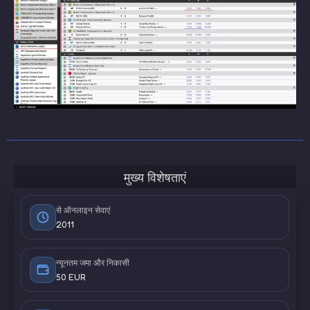
मुख्य विशेषताएं
से ऑनलाइन सेवाएं
2011
न्यूनतम जमा और निकासी
50 EUR