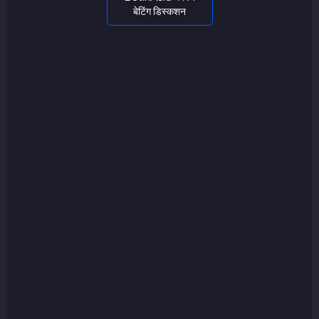
बेटिंग डिस्कशन