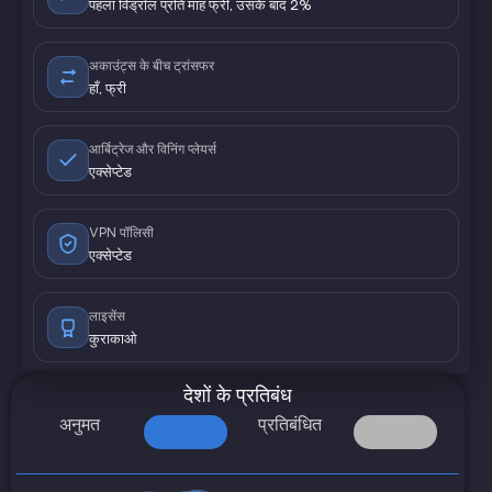
पहला विड्रॉल प्रति माह फ्री, उसके बाद 2%
अकाउंट्स के बीच ट्रांसफर
हाँ, फ्री
आर्बिट्रेज और विनिंग प्लेयर्स
एक्सेप्टेड
VPN पॉलिसी
एक्सेप्टेड
लाइसेंस
कुराकाओ
देशों के प्रतिबंध
अनुमत
प्रतिबंधित