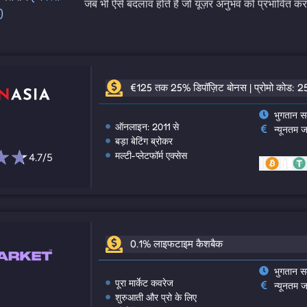
जब भी ऐसे बदलाव होते हैं जो यूज़र अनुभव को प्रभावित कर
)
€125 तक 25% डिपॉज़िट बोनस | प्रोमो कोड: 
भुगतान स
ऑनलाइन: 2011 से
न्यूनतम 
बड़ा बेटिंग ब्रोकर
मल्टी-प्लेटफॉर्म एक्सेस
4.7/5
0.1% लाइफटाइम कैशबैक
भुगतान स
पूरा मार्केट कवरेज
न्यूनतम 
शुरुआती और प्रो के लिए