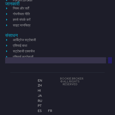
जानकारी
नियम और शर्तें
गोपनीयता नीति
हमसे संपर्क करें
साइट मानचित्र
संसाधन
आर्बिट्रेज सट्टेबाजी
एशियाई बाधा
सट्टेबाजी एक्सचेंज
एशियाई सट्टेबाजों
BOOKIE.BROKER
EN
© ALL RIGHTS
RESERVED
ZH
HI
JA
RU
PT
ES
FR