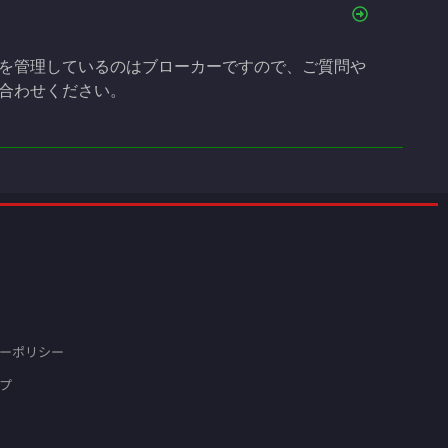
を管理しているのはブローカーですので、ご質問や
問い合わせください。
ーポリシー
プ