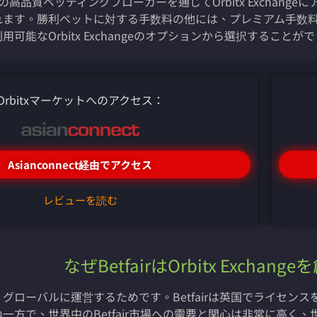
の高品質ベッティングブローカーを通じてOrbitx Exchan
れます。勝利ベットに対する手数料の他には、プレミアム手数
可能なOrbitx Exchangeのオプションから選択することが
Orbitxマーケットへのアクセス：
Asianconnect経由でアクセス
レビューを読む
なぜBetfairはOrbitx Excha
グローバルに運営するためです。Betfairは英国でライセ
一方で、世界中のBetfair市場への需要と関心は非常に高