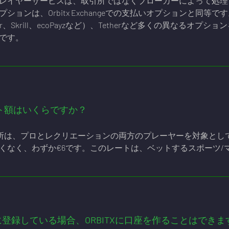
レイヤーサービスは、取引所ではなくブローカーによって処理
プションは、Orbitx Exchangeでの支払いオプションと
ller、Skrill、ecoPayzなど）、Tetherなど多くの異な
です。
ト額はいくらですか？
x取引所は、プロとレクリエーションの両方のプレーヤーを対象と
くなく、わずか€6です。このレートは、ベットするスポーツ/
IRに登録している場合、ORBITXに口座を作ることはでき