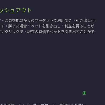
のキャッシュアウト
す。この機能は多くのマーケットで利用でき、引き出し可
ます。勝った場合、ベットを引き出し、利益を得ることが
ワンクリックで、現在の時価でベットを引き出すことがで