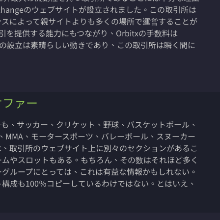
xchangeのウェブサイトが設立されました。この取引所は
ンスによって親サイトよりも多くの場所で運営することが
取引を提供する能力にもつながり、Orbitxの手数料は
changeの設立は素晴らしい動きであり、この取引所は瞬く間に
eのオファー
中でも、サッカー、クリケット、野球、バスケットボール、
グ、MMA、モータースポーツ、バレーボール、スヌーカー
は、取引所のウェブサイト上に別々のセクションがあるこ
ームやスロットもある。もちろん、その数はそれほど多く
ーグループにとっては、これは有益な情報かもしれない。
イト構成も100％コピーしているわけではない。とはいえ、
。