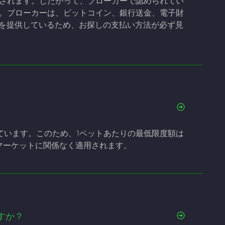
されます。したがって、ブローカーで認められてい
同等です。ブローカーは、ビットコイン、銀行送金、電子財
るオプションを提供しているため、お探しの支払い方法が必ず見
しています。このため、1ベットあたりの最低限度額は
マーケットに関係なく適用されます。
ますか？