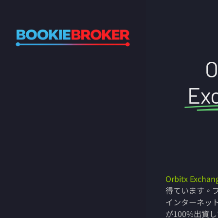
O
Ex
Orbitx Exchan
得ています。
インターネット
が100%出資