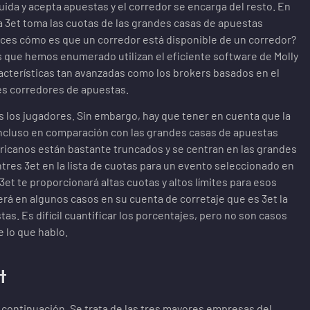
uida y acepta apuestas y el corredor se encarga del resto. En
a 3et toma las cuotas de las grandes casas de apuestas
nces cómo es que un corredor está disponible de un corredor?
s que hemos enumerado utilizan el eficiente software de Molly
racterísticas tan avanzadas como los brokers basados en el
res corredores de apuestas.
os los jugadores. Sin embargo, hay que tener en cuenta que la
incluso en comparación con las grandes casas de apuestas
mericanos están bastante truncados y se centran en las grandes
entres 3et en la lista de cuotas para un evento seleccionado en
3et te proporcionará altas cuotas y altos límites para esos
rá en algunos casos en su cuenta de corretaje que es 3et la
tas. Es difícil cuantificar los porcentajes, pero no son casos
e lo que hablo.
t
 continuación. Se trata de las tres mayores empresas del