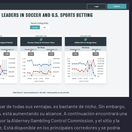
sar de todas sus ventajas, es bastante de nicho. Sin embargo,
sa, está aumentando su alcance. A continuación encontrará una
or la Alderney Gambling Control Commission, y el sitio y la
 Está disponible en los principales corredores y se podría