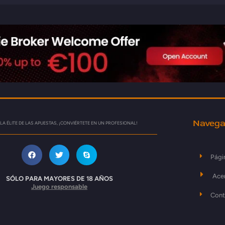
Navega
 LA ÉLITE DE LAS APUESTAS, ¡CONVIÉRTETE EN UN PROFESIONAL!
Págin
Acer
SÓLO PARA MAYORES DE 18 AÑOS
Juego responsable
Cont