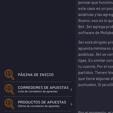
pensar que funciona
este caso es un poc
asiáticas y las agr
Bueno, eso es lo qu
Bet. 3et agrega pro
software de Mollybet
3et está dirigido p
apuesta mínima es d
asiáticas. 3et se c
ligas. Es similar co
tu cuenta. Por el co
partidos. Tienen lí
PÁGINA DE INICIO
que tiene algunas de
puntuales. Si ya ut
CORREDORES DE APUESTAS
Lista de corredores de apuestas
PRODUCTOS DE APUESTAS
Oferta de corredores de apuestas
Por el momento, el 