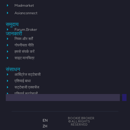
Madmarket
Asianconnect
समुदाय
Forum.Broker
जानकारी
नियम और शर्तें
गोपनीयता नीति
हमसे संपर्क करें
साइट मानचित्र
संसाधन
आर्बिट्रेज सट्टेबाजी
एशियाई बाधा
सट्टेबाजी एक्सचेंज
एशियाई सट्टेबाजों
BOOKIE.BROKER
EN
© ALL RIGHTS
RESERVED
ZH