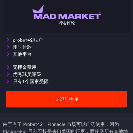
阅读评论
probet42 账户
即时付款
其他平台
无押金费用
优秀球员评级
只有 1 个国家受限
立即前往
由于有了 Probet42，Pinnacle 市场可以广泛使用，因为
Madmarket 目前不接受来自美国的玩家，而接受所有其他地