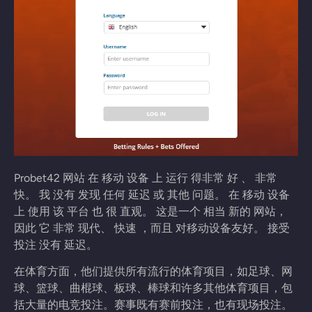
Probet42
网站
在
移动
设备
上
运行
得非常
好
、
非常
快
。
我
没有
发现
任何
延迟
或
其他
问题
。
在
移动
设备
上
使用
该
平台
也
很
直观
。
这是一个
相当
新的
网站
，
因此
它
非常
现代
、
快速
，而且
对移动设备
友好
。
接受
投注
没有
延迟
。
在体育方面，他们提供所有流行的体育项目，如足球、网
球、篮球、曲棍球、板球、棒球和许多其他体育项目，包
括大量的电竞投注。赛事既有赛前投注，也有现场投注。