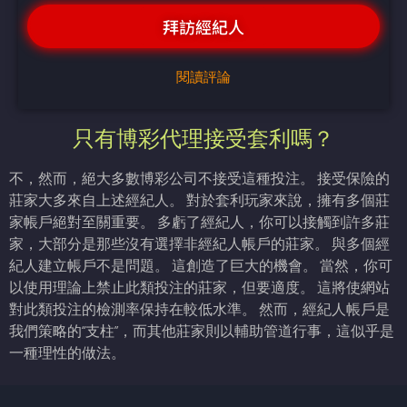
拜訪經紀人
閱讀評論
只有博彩代理接受套利嗎？
不，然而，絕大多數博彩公司不接受這種投注。 接受保險的
莊家大多來自上述經紀人。 對於套利玩家來說，擁有多個莊
家帳戶絕對至關重要。 多虧了經紀人，你可以接觸到許多莊
家，大部分是那些沒有選擇非經紀人帳戶的莊家。 與多個經
紀人建立帳戶不是問題。 這創造了巨大的機會。 當然，你可
以使用理論上禁止此類投注的莊家，但要適度。 這將使網站
對此類投注的檢測率保持在較低水準。 然而，經紀人帳戶是
我們策略的“支柱”，而其他莊家則以輔助管道行事，這似乎是
一種理性的做法。