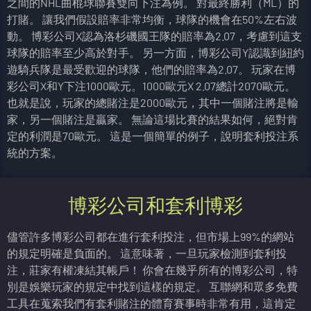
之間的NHL曲棍球聯賽雙向下注為例。 對最終勝利（ML）的
打賭。 讓我們假設賠率非常均衡，球隊的機會在50%左右波
動。 博彩公司X認為洛杉磯國王隊的賠率為2.07，考慮到這支
球隊的賠率至少高於對手。 另一方面，博彩公司Y認識到紐約
遊騎兵隊是最受歡迎的球隊，他們的賠率為2.07。 玩家在博
彩公司X和Y下注1000歐元。1000歐元X 2.07總計2070歐元。
也就是說，玩家的總賭注是2000歐元，其中一個賭注將是輸
家，另一個賭注是贏家。 無論這場比賽的結果如何，絕對肯
定的利潤是70歐元。 這是一個簡單的例子，說明套利投注系
統的方案。
博彩公司和套利博彩
儘管許多博彩公司都在進行套利投注，但市場上99%的網站
的規定明確是負面的。 這意味著，一旦玩家檢測到套利投
注，莊家有權凍結其帳戶！ 你會在幾乎所有的博彩公司，特
別是娛樂玩家的規定中找到這樣的規定。 互聯網和眾多免費
工具在蒐索我們有套利賭注的體育賽事時非常有用，這肯定