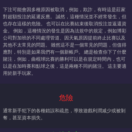
下注可能會因多種原因被取消，例如，欺詐，有時這是莊家
對超額投注的延遲反應。 誠然，這種情況並不經常發生，但
也存在這樣的危險。 也可以在比賽結束後取消投注並返還資
金。 例如，這種情況的發生是因為法規中的規定，例如博彩
公司對加班的不同處理管道、因天氣原因提前終止比賽以及
其他不太常見的問題。 雖然這不是一個常見的問題，但值得
應對，特別是如果我們有一個新帳戶。 總是檢查你下了什麼
賭注，例如，曲棍球比賽的勝利可以是在規定時間內，也可
以是在加時賽和點球之後，這是兩種不同的賭注。 這主要適
用於新手玩家。
危險
通常新手犯下的各種錯誤和疏忽，導致遊戲利潤减少或被剝
奪，甚至資本損失。