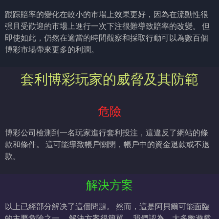
跟踪賠率的變化在較小的市場上效果更好，因為在流動性很
强且受歡迎的市場上進行一次下注很難導致賠率的改變。 但
即使如此，仍然在適當的時間觀察和採取行動可以為數百個
博彩市場帶來更多的利潤。
套利博彩玩家的威脅及其防範
危險
博彩公司檢測到一名玩家進行套利投注，這違反了網站的條
款和條件。 這可能導致帳戶關閉，帳戶中的資金退款或不退
款。
解決方案
以上已經部分解决了這個問題。 然而，這是阿貝爾可能面臨
的主要危險之一。 解決方案很簡單。 我們認為，大多數遊戲