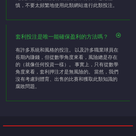
慎，不要太頻繁地使用此類網站進行此類投注。
套利投注是唯一能確保盈利的方法嗎？
有許多系統和風格的投注。 以及許多職業球員在
長期內賺錢，但從數學角度來看，風險總是存在
的（就像任何投資一樣）。 事實上，只有從數學
角度來看，套利押注才是無風險的。 當然，我們
沒有考慮到體育、出售的比賽和獲取此類知識的
腐敗問題。