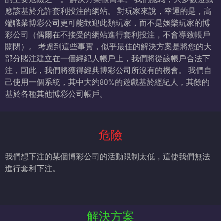
應該基於允許套利投注的網站。 對玩家來說，幸運的是，高
端職業博彩公司更可能歡迎此類玩家，而不是娛樂玩家的博
彩公司（偶爾在不接受的網站進行套利投注，不會導致帳戶
關閉）。 考慮到這些事實，似乎最佳的解決方案是將您的大
部分賭注建立在一個經紀人帳戶上，我們將從該帳戶合法下
注，囙此，我們將獲得經典博彩公司所沒有的機會。 我們自
己使用一個系統，其中大約80%的遊戲基於經紀人，其餘的
基於各種其他博彩公司帳戶。
危險
我們想下注的某個博彩公司的活動限制太低，這使我們無法
進行套利下注。
解決方案