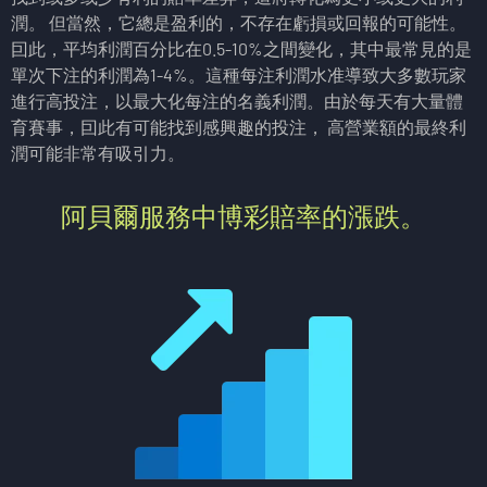
潤。 但當然，它總是盈利的，不存在虧損或回報的可能性。
囙此，平均利潤百分比在0.5-10%之間變化，其中最常見的是
單次下注的利潤為1-4%。這種每注利潤水准導致大多數玩家
進行高投注，以最大化每注的名義利潤。由於每天有大量體
育賽事，囙此有可能找到感興趣的投注， 高營業額的最終利
潤可能非常有吸引力。
阿貝爾服務中博彩賠率的漲跌。