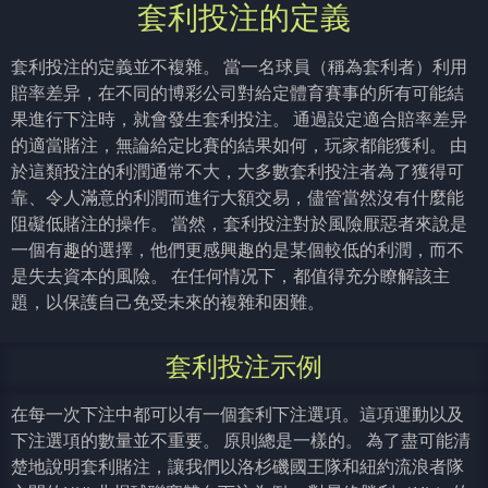
套利投注的定義
套利投注的定義並不複雜。 當一名球員（稱為套利者）利用
賠率差异，在不同的博彩公司對給定體育賽事的所有可能結
果進行下注時，就會發生套利投注。 通過設定適合賠率差异
的適當賭注，無論給定比賽的結果如何，玩家都能獲利。 由
於這類投注的利潤通常不大，大多數套利投注者為了獲得可
靠、令人滿意的利潤而進行大額交易，儘管當然沒有什麼能
阻礙低賭注的操作。 當然，套利投注對於風險厭惡者來說是
一個有趣的選擇，他們更感興趣的是某個較低的利潤，而不
是失去資本的風險。 在任何情况下，都值得充分瞭解該主
題，以保護自己免受未來的複雜和困難。
套利投注示例
在每一次下注中都可以有一個套利下注選項。這項運動以及
下注選項的數量並不重要。 原則總是一樣的。 為了盡可能清
楚地說明套利賭注，讓我們以洛杉磯國王隊和紐約流浪者隊