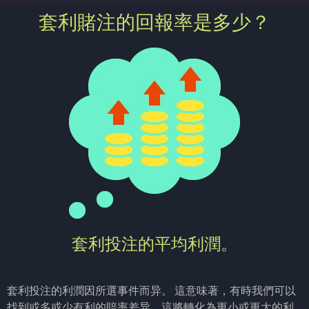
套利賭注的回報率是多少？
套利投注的平均利潤。
套利投注的利潤因所選事件而异。 這意味著，有時我們可以
找到或多或少有利的賠率差异，這將轉化為更小或更大的利