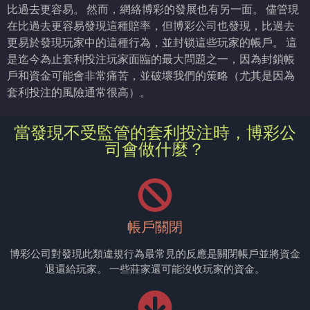
比過去更容易。 然而，網絡博彩的發展也有另一面。 儘管現
在比過去更容易發現這種賠率，但博彩公司也發現，比過去
更易於發現玩家中的這種行為，並封锁這些玩家的帳戶。 這
是迄今為止套利投注玩家面臨的最大問題之一，因為封鎖帳
戶和資金可能會非常痛苦，並破壞我們的策略（尤其是因為
套利投注的風險通常很高）。
當發現不受監管的套利投注時，博彩公
司會做什麼？
帳戶關閉
博彩公司對發現此類違規行為最常見的反應是關閉帳戶並將資金
退還給玩家。 一些莊家還可能沒收玩家的資金。