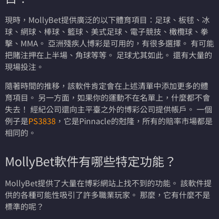
現時，MollyBet提供廣泛的以下體育項目：足球、板毬、冰
球、網球、棒球、籃球、美式足球、電子競技、橄欖球、拳
擊、MMA。 亞洲殘疾人博彩是可用的，有很多選擇。 有可能
把賭注押在上半場、角球等等。 足球尤其如此。 還有大量的
現場投注。
隨著時間的推移，該軟件肯定會在上述清單中添加更多的體
育項目。 另一方面，如果你的運動不在名單上，什麼都不會
失去！ 經紀公司還向主平臺之外的博彩公司提供帳戶。 一個
例子是
PS3838
，它是Pinnacle的尅隆，所有的賠率市場都是
相同的。
MollyBet軟件有哪些特定功能？
MollyBet提供了大量在博彩網站上找不到的功能。 該軟件提
供的各種可能性吸引了許多職業玩家。 那麼，它有什麼不是
標準的呢？