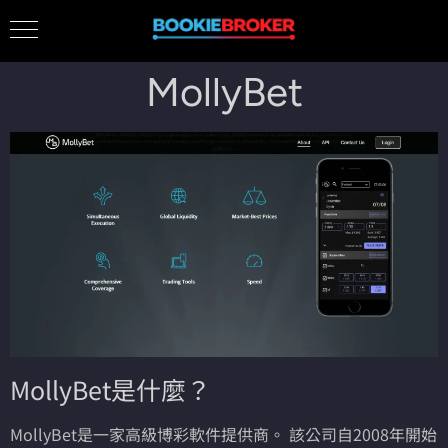
MollyBet
MollyBet是什麼？
MollyBet是一家高級博彩軟件提供商。 該公司自2008年開始