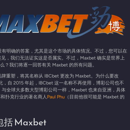
没有明确的答案，尤其是这个市场的具体情况。不过，您可以在
起见，我们无法证实这是否属实。不过，Maxbet 确实是世界上
？我们将逐一回答有关 Maxbet 的所有问题。
品牌重塑，将其名称从 IBCbet 更改为 Maxbet。为什么要改
自 2015 年起，IBCbet 这一名称不再使用，博彩公司也不
全球大多数大型博彩公司一样，Maxbet 也来自亚洲，具体
博彩和扑克行业的著名商人
Paul Phu
（目前他很可能是 Maxbet 的
 Maxbet