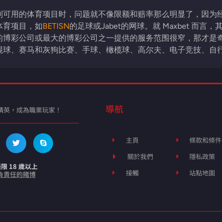
到可用的体育项目时，问题就不像限额和赔率那么明显了，因为
体育项目，如
BETISN
的足球或Jabet的网球。就 Maxbet 
博彩公司或最大的博彩公司之一提供的服务范围很窄，那才是奇怪
棍球、赛马和灰狗比赛、手球、橄榄球、高尔夫、电子竞技、自
導航
精英，成為職業玩家！
主頁
條款和條件
關於我們
隱私政策
限 18 歲以上
接觸
站點地圖
負責任的賭博