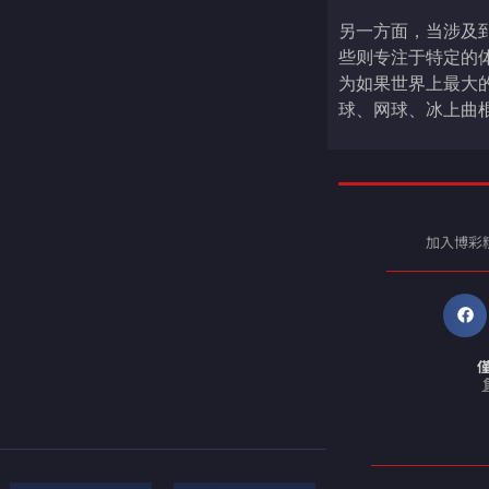
另一方面，当涉及
些则专注于特定的
为如果世界上最大的
球、网球、冰上曲
加入博彩
僅