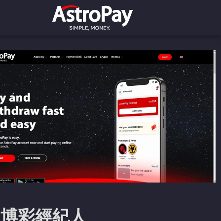
款的博彩經紀人