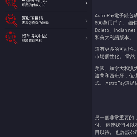
有擔保的付款
可用的付款方式
AstroPay電
運動項目錶
600萬用戶了。 錢包以
查看您喜愛的運動
Boleto、Indi
體育博彩用品
和義大利語版本。
關於體育博彩
還有更多的可能性。
市場個性化。 當
美國、加拿大和澳大
波蘭和西班牙，但
式。 AstroPa
另一個非常重要的，
付。 這使我們可以
目以待。 也許該公