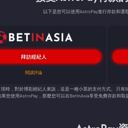
以下是您可以使用AstroPay進行存款和
拜訪經紀人
閱讀評論
現時，對於博彩經紀人來說，這是一種小眾的支付方式。 只有Bet
果您使用AstroPay，那麼您可以在BetInAsia享受免費