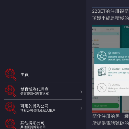
22BET的注册
項幾乎總是積極的
主頁
體育博彩代理商
體育博彩代理商名單
可用的博彩公司
博彩公司包括經紀人帳戶
簡化注册的另一種
其他博彩公司
所提供電話號碼的
其他優質博彩公司