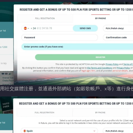
用社交媒體注册，並通過外部網站（如穀歌帳戶、x等）進行身