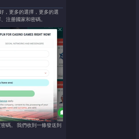
很好，更多的選擇，更多的選
擇、注册國家和密碼。
密碼。 我們收到一條發送到