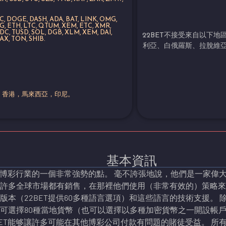
 DOGE, DASH, ADA, BAT, LINK, OMG,
TG, ETH, LTC, QTUM, XEM, ETC, XMR,
DC, TUSD, SOL, DGB, XLM, XEM, DAI,
22BET不接受來自以下
AX, TON, SHIB.
利亞、白俄羅斯、拉脫維
，香港，馬來西亞，印尼。
基本資訊
體育博彩行業的一個非常強勢的點。 毫不誇張地說，他們是一家偉
許多全球市場都有銷售，在那裡他們使用（非常有效的）策略來
版本（22BET提供60多種語言選項）和這些語言的技術支援。
可選擇80種當地貨幣（也可以選擇以多種加密貨幣之一開設帳戶
BET能够讓許多可能在其他博彩公司付款有問題的賭徒受益。 所