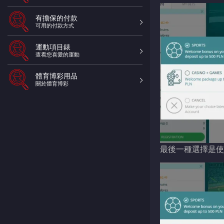
有擔保的付款
可用的付款方式
運動項目錶
查看您喜愛的運動
體育博彩用品
關於體育博彩
最後一種選擇是使