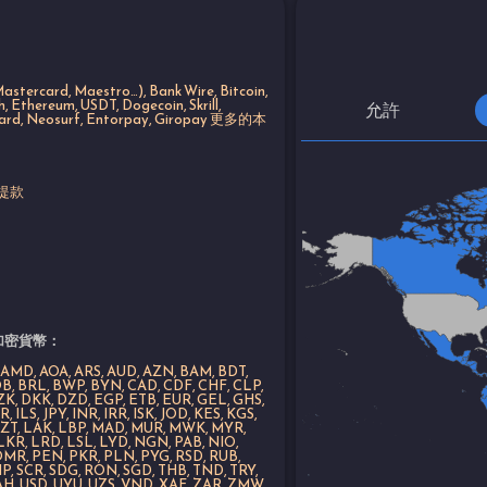
Mastercard, Maestro…), Bank Wire, Bitcoin,
h, Ethereum, USDT, Dogecoin, Skrill,
允許
card, Neosurf, Entorpay, Giropay 更多的本
元提款
加密貨幣：
AMD, AOA, ARS, AUD, AZN, BAM, BDT,
B, BRL, BWP, BYN, CAD, CDF, CHF, CLP,
K, DKK, DZD, EGP, ETB, EUR, GEL, GHS,
 ILS, JPY, INR, IRR, ISK, JOD, KES, KGS,
ZT, LAK, LBP, MAD, MUR, MWK, MYR,
KR, LRD, LSL, LYD, NGN, PAB, NIO,
MR, PEN, PKR, PLN, PYG, RSD, RUB,
P, SCR, SDG, RON, SGD, THB, TND, TRY,
H, USD, UYU, UZS, VND, XAF, ZAR, ZMW,