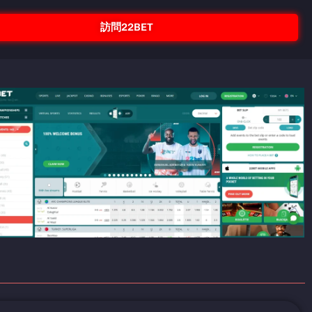
訪問22BET