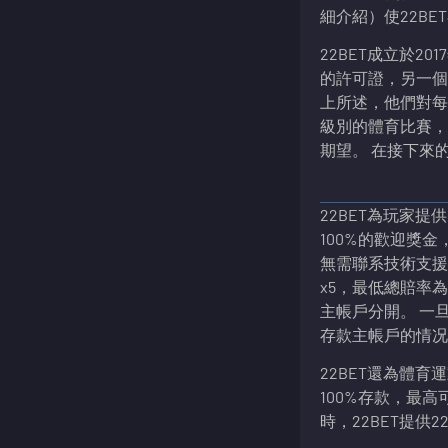
細介紹）使22B
22BET成立於201
的許可證，另一個是
上所述，他們對每
級別的體育比賽，
期望。 在接下來
22BET為玩家
100%的歡迎獎
無需聯系技術支援
x5，最低總賠率
主帳戶分開。 一
存款主帳戶的情况
22BET還為體
100%存款，最高
時，22BET提