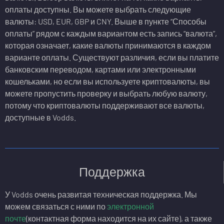
оплаты доступны. Вы можете выбрать следующие
валюты: USD, EUR, GBP и CNY. Выше в пункте “Способы
оплаты” рядом с каждым вариантом есть запись “валюта”,
которая означает, какие валюты принимаются в каждом
варианте оплаты. Существуют различия, если вы платите
банковским переводом, картами или электронными
кошельками, но если вы используете криптовалюты, вы
можете пропустить проверку и выбрать любую валюту,
потому что криптовалюты поддерживают все валюты,
доступные в Vodds.
Поддержка
У Vodds очень развитая техническая поддержка. Мы
можем связаться с ними по
электронной
почте
(контактная форма находится на их сайте), а также