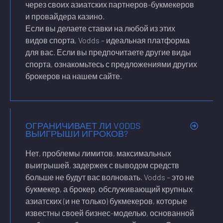
через своих азиатских партнеров-букмекеров
и провайдера казино.
Если вы делаете ставки на любой из этих
видов спорта, Vodds – идеальная платформа
для вас. Если вы предпочитаете другие виды
спорта, ознакомьтесь с предложениями других
брокеров на нашем сайте.
ОГРАНИЧИВАЕТ ЛИ VODDS
ВЫИГРЫШИ ИГРОКОВ?
Нет, проблемы лимитов, максимальных
выигрышей, задержек с выводом средств
больше не будут вас волновать. Vodds – это не
букмекер, а брокер, обслуживающий крупных
азиатских (и не только) букмекеров, которые
известны своей бизнес-моделью, основанной