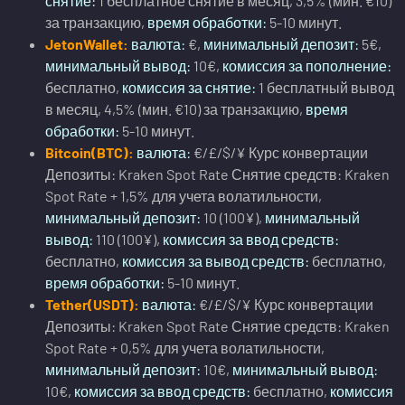
снятие:
1 бесплатное снятие в месяц, 3,5% (мин. €10)
за транзакцию,
время обработки:
5-10 минут.
JetonWallet:
валюта:
€,
минимальный депозит:
5€,
минимальный вывод:
10€,
комиссия за пополнение:
бесплатно,
комиссия за снятие:
1 бесплатный вывод
в месяц, 4,5% (мин. €10) за транзакцию,
время
обработки:
5-10 минут.
Bitcoin(BTC):
валюта:
€/£/$/¥ Курс конвертации
Депозиты: Kraken Spot Rate Снятие средств: Kraken
Spot Rate + 1,5% для учета волатильности,
минимальный депозит:
10 (100¥),
минимальный
вывод:
110 (100¥),
комиссия за ввод средств:
бесплатно,
комиссия за вывод средств:
бесплатно,
время обработки:
5-10 минут.
Tether(USDT):
валюта:
€/£/$/¥ Курс конвертации
Депозиты: Kraken Spot Rate Снятие средств: Kraken
Spot Rate + 0,5% для учета волатильности,
минимальный депозит:
10€,
минимальный вывод:
10€,
комиссия за ввод средств:
бесплатно,
комиссия