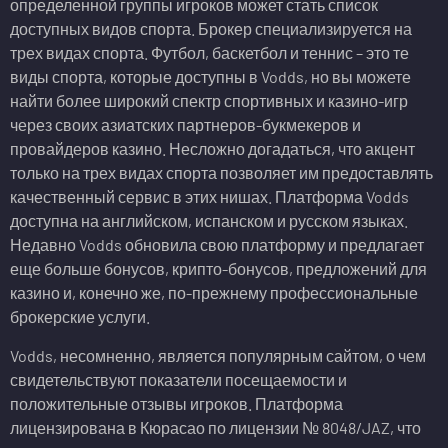
определенной группы игроков может стать список
доступных видов спорта. Брокер специализируется на
трех видах спорта. Футбол, баскетбол и теннис – это те
виды спорта, которые доступны в Vodds, но вы можете
найти более широкий спектр спортивных и казино-игр
через своих азиатских партнеров-букмекеров и
провайдеров казино. Несложно догадаться, что акцент
только на трех видах спорта позволяет им предоставлять
качественный сервис в этих нишах. Платформа Vodds
доступна на английском, испанском и русском языках.
Недавно Vodds обновила свою платформу и предлагает
еще больше бонусов, крипто-бонусов, предложений для
казино и, конечно же, по-прежнему профессиональные
брокерские услуги.
Vodds, несомненно, является популярным сайтом, о чем
свидетельствуют показатели посещаемости и
положительные отзывы игроков. Платформа
лицензирована в Кюрасао по лицензии № 8048/JAZ, что