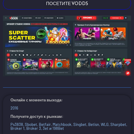
ПОСЕТИТЕ VODDS
Онлайн с момента выхода:
2016
Получите доступ к рынкам:
Ps3838, Sbobet, Betfair, Matchbook, Singbet, Betisn, WLG, Sharpbet,
Broker 1, Broker 3, 3et и 198Bet