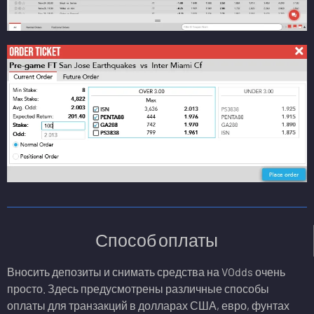
Способ оплаты
Вносить депозиты и снимать средства на VOdds очень
просто. Здесь предусмотрены различные способы
оплаты для транзакций в долларах США, евро, фунтах