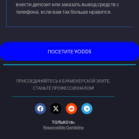
внести депозит или заказать вывод средств с
телефона, если вам так больше нравится.
ПОСЕТИТЕ VODDS
ПРИСОЕДИНЯЙТЕСЬ К БУКМЕКЕРСКОЙ ЭЛИТЕ,
СТАНЬТЕ ПРОФЕССИОНАЛОМ!
ТОЛЬКО 18+
Responsible Gambling