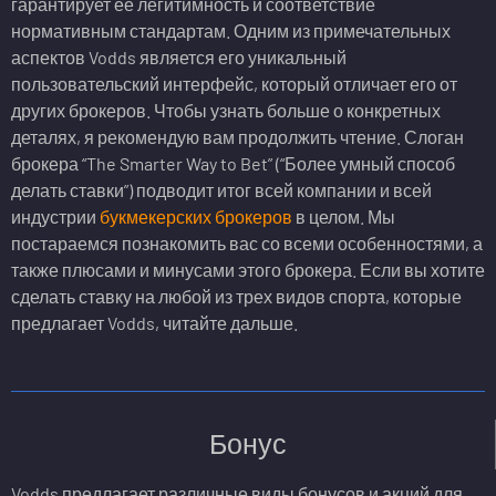
гарантирует ее легитимность и соответствие
нормативным стандартам. Одним из примечательных
аспектов Vodds является его уникальный
пользовательский интерфейс, который отличает его от
других брокеров. Чтобы узнать больше о конкретных
деталях, я рекомендую вам продолжить чтение. Слоган
брокера “The Smarter Way to Bet” (“Более умный способ
делать ставки”) подводит итог всей компании и всей
индустрии
букмекерских брокеров
в целом. Мы
постараемся познакомить вас со всеми особенностями, а
также плюсами и минусами этого брокера. Если вы хотите
сделать ставку на любой из трех видов спорта, которые
предлагает Vodds, читайте дальше.
Бонус
Vodds предлагает различные виды бонусов и акций для