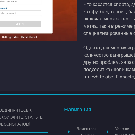
Что касается спорта, 
как футбол, теннис, ба
включая множество ста
матча, так и в режиме
специализированные 
Однако для многих иг
количество выигрышей
других проблем, хара
подходит как новичкам
это whitelabel Pinnacle
Навигация
ОЕДИНЯЙТЕСЬ К
КОЙ ЭЛИТЕ, СТАНЬТЕ
ФЕССИОНАЛОМ!
Домашняя
Условия
Страница
использов