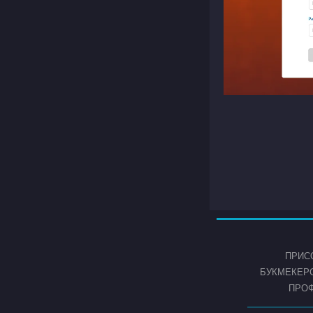
ПРИС
БУКМЕКЕРС
ПРО