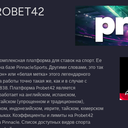
ROBET42
комплексная платформа для ставок на спорт. Ее
а базе PinnacleSports. Другими словами, это так
н» или «белая метка» этого легендарного
 работы точно такая же, как и в случае с
38. Платформа Probet42 является
работает на английском, испанском,
тайском (упрощенном и традиционном),
ком, индонезийском, иврите, тайском, кхмерском
зыках. Коэффициенты и лимиты на Probet42
на Pinnacle. Список доступных видов спорта