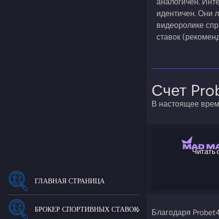
аналогичен. Инт
идентичен. Они 
видеоролике спр
ставок (рекоменд
Счет Pro
В настоящее время
Читать 
ГЛАВНАЯ СТРАНИЦА
БРОКЕР СПОРТИВНЫХ СТАВОК
Благодаря Probet4