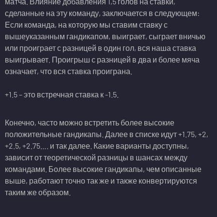
матча. Влияние добавления 1,5 голов на ставки,
сделанные на эту команду, заключается в следующем:
Если команда, на которую мы ставим ставку с
вышеуказанным гандикапом, выиграет, сыграет вничью
или проиграет с разницей в один гол, вся наша ставка
выигрывает. Проигрыш с разницей в два и более мяча
означает, что вся ставка проиграна.
+1.5 – это встречная ставка к -1.5.
Конечно, часто можно встретить более высокие
положительные гандикапы. Далее в списке идут +1.75, +2,
+2.5, +2.75…. и так далее. Какие варианты доступны,
зависит от теоретической разницы в шансах между
командами. Более высокие гандикапы, чем описанные
выше, работают точно так же и также конвертируются
таким же образом.