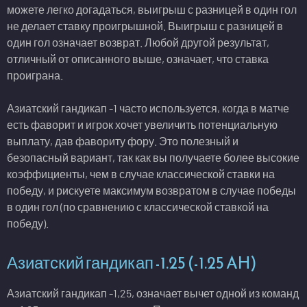
можете легко догадаться, выигрыш с разницей в один гол
не делает ставку проигрышной. Выигрыш с разницей в
один гол означает возврат. Любой другой результат,
отличный от описанного выше, означает, что ставка
проиграна.
Азиатский гандикап -1 часто используется, когда в матче
есть фаворит и игрок хочет увеличить потенциальную
выплату, дав фавориту фору. Это полезный и
безопасный вариант, так как вы получаете более высокие
коэффициенты, чем в случае классической ставки на
победу, и рискуете максимум возвратом в случае победы
в один гол (по сравнению с классической ставкой на
победу).
Азиатский гандикап -1.25 (-1.25 AH)
Азиатский гандикап -1,25, означает вычет одной из команд