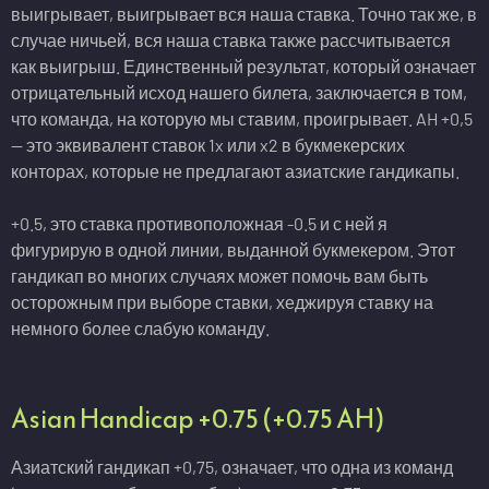
выигрывает, выигрывает вся наша ставка. Точно так же, в
случае ничьей, вся наша ставка также рассчитывается
как выигрыш. Единственный результат, который означает
отрицательный исход нашего билета, заключается в том,
что команда, на которую мы ставим, проигрывает. AH +0,5
— это эквивалент ставок 1x или x2 в букмекерских
конторах, которые не предлагают азиатские гандикапы.
+0.5, это ставка противоположная -0.5 и с ней я
фигурирую в одной линии, выданной букмекером. Этот
гандикап во многих случаях может помочь вам быть
осторожным при выборе ставки, хеджируя ставку на
немного более слабую команду.
Asian Handicap +0.75 (+0.75 AH)
Азиатский гандикап +0,75, означает, что одна из команд