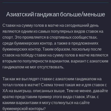
Азиатский гандикап больше/меньше
Ставки на сумму голов в матче на сегодняшний день
являются одним из самых популярных видов ставок на
спорт. Это проявляется в спортивных сообществах,
среди букмекерских контор, а также в предложениях
букмекерских контор. Таким образом, поскольку после
ставок на победу ставки на сумму голов в матче являются
вторым по популярности вариантом, вариант с азиатским
гандикапом не мог отсутствовать.
Так как же выглядят ставки с азиатским гандикапом на
тотал голов в матче? Схема точно такая же и для ставок с
ХА на выигрыш, описанных выше. Тем не менее, давайте
кратко представим пример этого вида ставок. Итак, с
какими вариантами я могу столкнуться на сайте
букмекерской конторы?