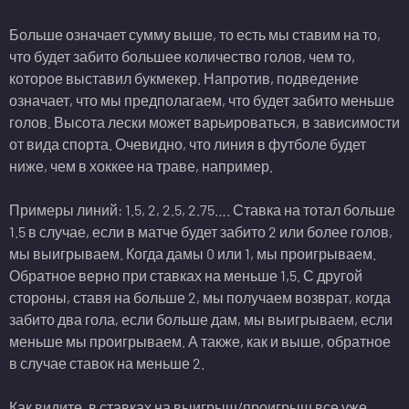
Больше означает сумму выше, то есть мы ставим на то,
что будет забито большее количество голов, чем то,
которое выставил букмекер. Напротив, подведение
означает, что мы предполагаем, что будет забито меньше
голов. Высота лески может варьироваться, в зависимости
от вида спорта. Очевидно, что линия в футболе будет
ниже, чем в хоккее на траве, например.
Примеры линий: 1.5, 2, 2.5, 2.75…. Ставка на тотал больше
1.5 в случае, если в матче будет забито 2 или более голов,
мы выигрываем. Когда дамы 0 или 1, мы проигрываем.
Обратное верно при ставках на меньше 1,5. С другой
стороны, ставя на больше 2, мы получаем возврат, когда
забито два гола, если больше дам, мы выигрываем, если
меньше мы проигрываем. А также, как и выше, обратное
в случае ставок на меньше 2.
Как видите, в ставках на выигрыш/проигрыш все уже