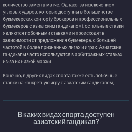
количество замен в матче. Однако, за исключением
угловых ударов, которые доступны в большинстве
букмекерских контор (у брокеров и профессиональных
букмекеров с азиатским гандикапом), остальные ставки
являются побочными ставками и происходят в
зависимости от предложения букмекера, с большей
частотой в более признанных лигах и играх. Азиатские
гандикапы часто используются в арбитражных ставках
из-за их низкой маржи.
Конечно, в других видах спорта также есть побочные
ставки на конкретную игру с азиатским гандикапом.
В каких видах спорта доступен
азиатский гандикап?