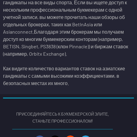
гандикапы на все виды спорта. Если вы ищете доступ к
нескольким профессиональным букмекерам с одной
учетной записи, вы можете прочитать наши обзоры об
отдельных брокерах, таких как BetInAsia или
Asianconnect.Благодаря этим брокерам мы получаем
доступ ко многим букмекерским конторам (например,
BETISN, Singbet, PS3838 (клон Pinnacle)) и биржам ставок
(например, Orbitx Exchange).
Как видите количество вариантов ставок на азиатские
гандикапы с самыми высокими коэффициентами, в
безопасных местах их много.
ПРИСОЕДИНЯЙТЕСЬ К БУКМЕКЕРСКОЙ ЭЛИТЕ,
СТАНЬТЕ ПРОФЕССИОНАЛОМ!