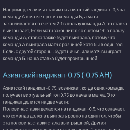
Например, если мы ставим на азиатский гандикап -0,5 на
команду А в матче против команды Б, а матч
заканчивается со счетом 2:1 в пользу команды А, то ставка
выигрывает. Если матч закончится со счетом 1:0 в пользу
команды А, ставка также будет выиграна, потому что
команда А выиграла матч с разницей хотя бы в один гол.
Если, с другой стороны, будет ничья, или матч выиграет
команда Б, наша ставка будет проигрышной.
Азиатский гандикап -0.75 (-0.75 AH)
Азиатский гандикап -0,75, возникает, когда одна команда
получает виртуальный гол 0,75 до начала матча. Этот
гандикап делится на две части:
Половина ставки делается на гандикап -0,5, что означает,
что команда должна выиграть ровно на один гол, чтобы
эта половина ставки стала выигрышной. Другая
половина ставки делается с гандикапом -1, что означает,