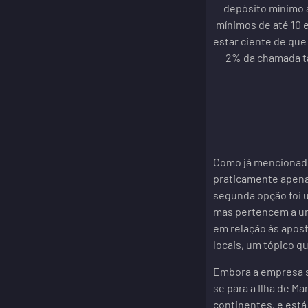
depósito mínimo a
mínimos de até 10 e
estar ciente de qu
2% da chamada ta
Como já mencionado,
praticamente apena
segunda opção foi 
mas pertencem a um
em relação às apos
locais, um tópico q
Embora a empresa s
se para a Ilha de M
continentes, e está