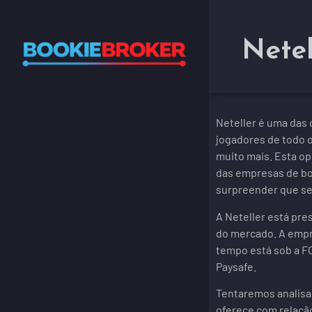
Netel
Neteller é uma das 
jogadores de todo 
muito mais. Esta o
das empresas de bo
surpreender que sej
A Neteller está pre
do mercado. A emp
tempo está sob a FC
Paysafe.
Tentaremos analisar
oferece com relaçã