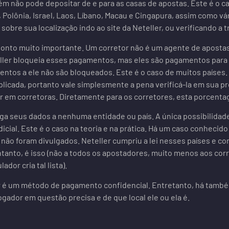
m não pode depositar de e para as casas de apostas. Este é o ca
Polônia, Israel, Laos, Líbano, Macau e Cingapura, assim como vá
sobre sua localização indo ao site da Neteller, ou verificando a
onto muito importante. Um corretor não é um agente de apostas
ller bloqueia esses pagamentos, mas eles são pagamentos para
ntos a ele não são bloqueados. Este é o caso de muitos países.
icada, portanto vale simplesmente a pena verificá-la em sua pró
r em corretoras. Diretamente para os corretores, esta porcent
ulga seus dados a nenhuma entidade ou país. A única possibilid
icial. Este é o caso na teoria e na prática. Há um caso conhecid
 não foram divulgados. Neteller cumpriu a lei nesses países e
ntanto, é isso (não a todos os apostadores, muito menos aos cor
ador cria tal lista).
er é um método de pagamento confidencial. Entretanto, há tamb
gador em questão precisa e de que local ele ou ela é.