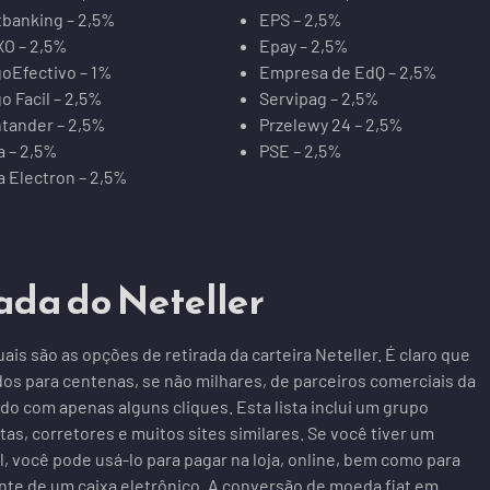
banking – 2,5%
EPS – 2,5%
O – 2,5%
Epay – 2,5%
oEfectivo – 1%
Empresa de EdQ – 2,5%
o Facil – 2,5%
Servipag – 2,5%
tander – 2,5%
Przelewy 24 – 2,5%
a – 2,5%
PSE – 2,5%
a Electron – 2,5%
ada do Neteller
ais são as opções de retirada da carteira Neteller. É claro que
os para centenas, se não milhares, de parceiros comerciais da
 com apenas alguns cliques. Esta lista inclui um grupo
tas, corretores e muitos sites similares. Se você tiver um
al, você pode usá-lo para pagar na loja, online, bem como para
nte de um caixa eletrônico. A conversão de moeda fiat em