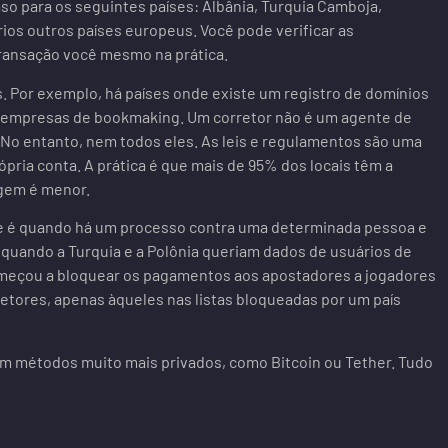
so para os seguintes países: Albânia, Turquia Camboja,
rios outros países europeus. Você pode verificar as
 transação você mesmo na prática.
. Por exemplo, há países onde existe um registro de domínios
 empresas de bookmaking. Um corretor não é um agente de
 No entanto, nem todos eles. As leis e regulamentos são uma
pria conta. A prática é que mais de 95% dos locais têm a
agem é menor.
ade é quando há um processo contra uma determinada pessoa e
o quando a Turquia e a Polônia queriam dados de usuários de
 começou a bloquear os pagamentos aos apostadores a jogadores
retores, apenas àqueles nas listas bloqueadas por um país
ém métodos muito mais privados, como Bitcoin ou Tether. Tudo