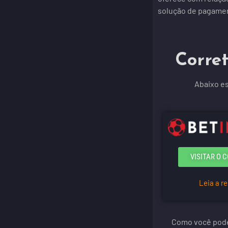
solução de pagamen
Corret
Abaixo es
VISITAR O 
Leia a r
Como você pode 