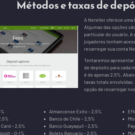
Métodos e taxas de depós
A Neteller oferece uma 
Algumas das opções são
particular do usuário. 
jogadores tenham acess
recarregar sua conta Net
Tentaremos apresentar a
de depósito para cada m
é de apenas 2,5%. Abai
taxas totais envolvidas. 
opção de recarregar no
5%
Almancense Exito – 2,5%
Eff
2,5%
Banco de Chile – 2,5%
Mis
 Card – 2,5%
Banco Guayaquil – 2,5%
Pay
posit – 0-1%
Boleto Bancario – 2,5%
Mul