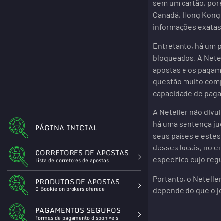
sem um cartão, poré
Canadá, Hong Kong, 
informações exatas 
Entretanto, há um p
bloqueados. A Nete
apostas e os pagame
questão muito compl
capacidade de paga
A Neteller não div
há uma sentença jud
PÁGINA INICIAL
seus países e estes
desses locais, no e
CORRETORES DE APOSTAS
específico cujo regul
Lista de corretores de apostas
Portanto, o Netell
PRODUTOS DE APOSTAS
O Bookie on brokers oferece
depende do que o jo
PAGAMENTOS SEGUROS
Formas de pagamento disponíveis