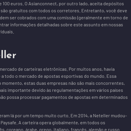
 100 euros. O Asianconnect, por outro lado, aceita depósitos
r são gratuitos com todos os corretores. Entretanto, você deve
podem ser cobrados com uma comissão (geralmente em torno de
ntrar informações detalhadas sobre este assunto em nossas
iduais.
ller
ercado de carteiras eletrônicas. Por muitos anos, havia
 a todo o mercado de apostas esportivas do mundo. Essa
 No momento, estas duas empresas não são mais concorrentes,
mais importante devido às regulamentações em vários países
is não possa processar pagamentos de apostas em determinados
eram lá por um tempo muito curto. Em 2014, a Neteller mudou-
po Paysafe. A carteira opera globalmente, em todos os
s, coreano, árabe, grego, italiano, francês, alemão e russo.