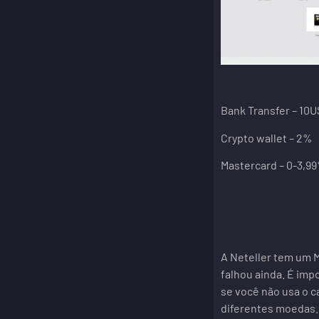
Bank Transfer – 10
Crypto wallet – 2%
Mastercard – 0-3,9
A Neteller tem um M
falhou ainda. É imp
se você não usa o c
diferentes moedas.