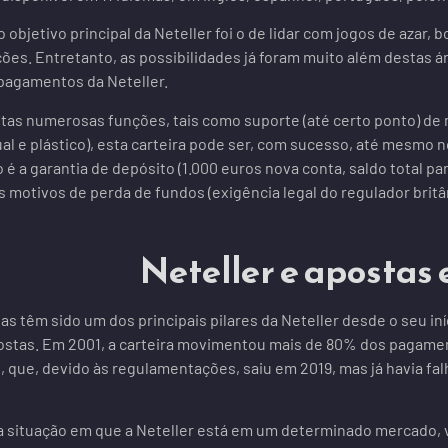
 objetivo principal da Neteller foi o de lidar com jogos de azar
ções. Entretanto, as possibilidades já foram muito além destas
pagamentos da Neteller.
tas numerosas funções, tais como suporte (até certo ponto) de
ual e plástico), esta carteira pode ser, com sucesso, até mesmo n
 é a garantia de depósito (1.000 euros nova conta, saldo total pa
s motivos de perda de fundos (exigência legal do regulador brit
Neteller e apostas 
as têm sido um dos principais pilares da Neteller desde o seu in
postas. Em 2001, a carteira movimentou mais de 80% dos pagame
 que, devido às regulamentações, saiu em 2019, mas já havia fa
 situação em que a Neteller está em um determinado mercado, vo