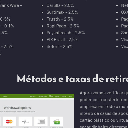
Bank Wire –
Carulla – 2,5%
Net
Surtimax – 2,5%
OXX
 0-5%
Trustly – 2,5%
Pag
r – 0-1%
Rapi Pago – 2,5%
Pag
2,5%
Paysafecash – 2,5%
San
PIX Brazil – 2,5%
Vis
 – 2,5%
Sofort – 2,5%
Vis
%
Métodos e taxas de retir
Agora vamos verificar qu
podemos transferir fund
empresa em todo o mundo
inteiro de casas de apos
cartão plástico ou virtu
sacar dinheiro diretame