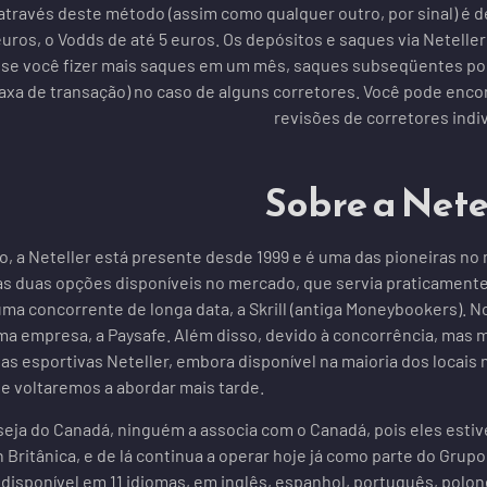
través deste método (assim como qualquer outro, por sinal) é de
uros, o Vodds de até 5 euros. Os depósitos e saques via Netelle
e se você fizer mais saques em um mês, saques subseqüentes 
xa de transação) no caso de alguns corretores. Você pode enco
revisões de corretores indiv
Sobre a Nete
 a Neteller está presente desde 1999 e é uma das pioneiras no m
s duas opções disponíveis no mercado, que servia praticamente
uma concorrente de longa data, a Skrill (antiga Moneybookers).
a empresa, a Paysafe. Além disso, devido à concorrência, mas 
tas esportivas Neteller, embora disponível na maioria dos loca
ue voltaremos a abordar mais tarde.
eja do Canadá, ninguém a associa com o Canadá, pois eles estiv
an Britânica, e de lá continua a operar hoje já como parte do Gru
 disponível em 11 idiomas, em inglês, espanhol, português, polonê