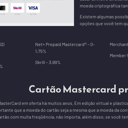
moeda criptográfica ta
Existem algumas possibi
opções que você tem qua
USD
Net+ Prepaid Mastercard® – 0-
Merchant
1,75%
Member W
Skrill – 3,99%
9%
Cartão Mastercard p
asterCard em oferta há muitos anos. Em edição virtual e plásti
ortante que a moeda do cartão seja a mesma que a moeda da cont
artão com muita freqüência, não importa, além disso, se você t