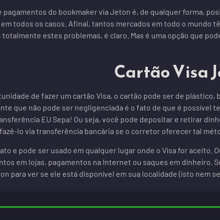
e pagamentos do bookmaker via Jeton é, de qualquer forma, posi
em todos os casos. Afinal, tantos mercados em todo o mundo 
 totalmente estes problemas, é claro. Mas é uma opção que pode s
Cartão Visa 
rtunidade de fazer um cartão Visa, o cartão pode ser de plástico,
nte que não pode ser negligenciada é o fato de que é possível t
ransferência EU Sepa! Ou seja, você pode depositar e retirar din
zê-lo via transferência bancária se o corretor oferecer tal mét
ato e pode ser usado em qualquer lugar onde o Visa for aceito. O
os em lojas, pagamentos na Internet ou saques em dinheiro. Se
on para ver se ele está disponível em sua localidade (isto nem s