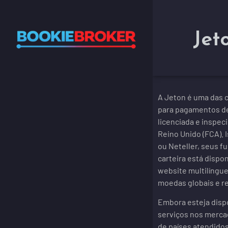
Jet
A Jeton é uma das 
para pagamentos de
licenciada e inspec
Reino Unido (FCA). I
ou Neteller, seus 
carteira está disp
website multilíngue
moedas globais e re
Embora esteja dispo
serviços nos merc
de países atendidos