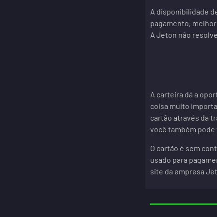
A disponibilidade d
pagamento, melhor 
A Jeton não resolve
A carteira dá a opo
coisa muito importa
cartão através da t
você também pode fa
O cartão é sem cont
usado para pagament
site da empresa Jet