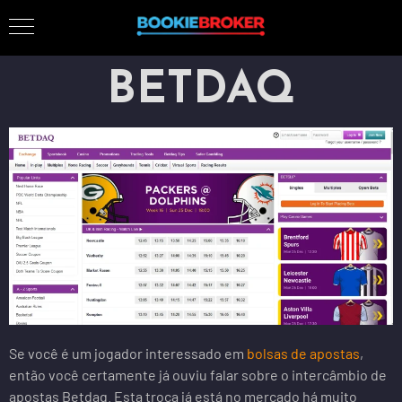
BETDAQ
Se você é um jogador interessado em
bolsas de apostas
,
então você certamente já ouviu falar sobre o intercâmbio de
apostas Betdaq. Esta troca já está no mercado há muito