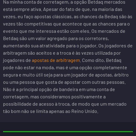
Na minha conta de corretagem, a opção Betdaq mercados
está sempre ativa. Apesar do fato de que, na maioria das
vezes, eu faço apostas clássicas, as chances da Bedaq são às
vezes tão competitivas que acontece que as chances para o
evento que me interessa estão com eles. Os mercados de
Betdaq são um valor agregado para os corretores,
aumentando sua atratividade para o jogador. Os jogadores de
arbitragem são aceitos e a troca é às vezes utilizada por
jogadores de
apostas de arbitragem
. Como dito, Betdaq
pode não estar na moda, mas é uma opção completamente
segura e muito útil seja para um jogador de apostas, árbitro
ou uma pessoa que gosta de apostar com outras pessoas.
Não é a principal opção de bandeira em uma conta de
corretagem, mas consideramos positivamente a
possibilidade de acesso à troca, de modo que um mercado
tão bom não se limita apenas ao Reino Unido.