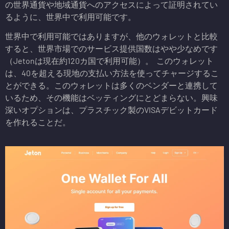
の世界通貨や地域通貨へのアクセスによって証明されてい
るように、世界中で利用可能です。
世界中で利用可能ではありますが、他のウォレットと比較
すると、世界市場でのサービス提供国数はやや少なめです
（Jetonは現在約120カ国で利用可能）。 このウォレット
は、40を超える現地の支払い方法を使ってチャージするこ
とができる。このウォレットは多くのベンダーと連携して
いるため、その機能はベッティングにとどまらない。興味
深いオプションは、プラスチック製のVISAデビットカード
を作れることだ。