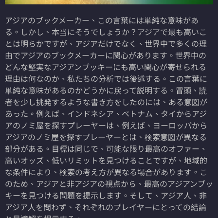
アジアのブックメーカー、この言葉には単純な意味があ
る。しかし、本当にそうでしょうか？アジアで最も高いこ
とは明らかですが、アジアだけでなく、世界中で多くの理
由でアジアのブックメーカーに関心があります。世界中の
どんな堅実なアジアンブッキーにも高い関心が寄せられる
理由は何なのか、私たちの分析では後述する。この言葉に
単純な意味があるのかどうかに戻って説明する。冒頭、読
者を少し挑発するような書き方をしたのには、ある意図が
あった。例えば、インドネシア、ベトナム、タイからアジ
アのノミ屋を探すプレーヤーは、例えば、ヨーロッパから
アジアのノミ屋を探すプレーヤーとは、検索意図が異なる
部分がある。目標は同じで、可能な限り最高のオファー、
高いオッズ、低いリミットを見つけることですが、地域的
な条件により、検索の考え方が異なる場合があります。こ
のため、アジアと非アジアの視点から、最高のアジアンブッ
キーを見つける問題を提示します。そして、アジア人、非
アジア人を問わず、それぞれのプレイヤーにとっての結論