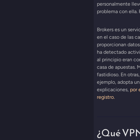
personalmente llev
problema con ella. 
Brokers es un servi
en el caso de las c
proporcionan datos 
ha detectado activi
al principio eran c
casa de apuestas. M
fastidioso. En otra
ejemplo, adopta un
explicaciones,
por 
registro.
¿Qué VPN