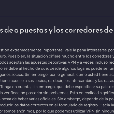
s de apuestas y los corredores de
stión extremadamente importante, vale la pena interesarse por 
uro. Pues bien, la situación difiere mucho entre los corredores y
 todos aceptan las apuestas deportivas VPN y a veces incluso r
sto se debe al hecho de que, desde algunos lugares puede ser u
algunos socios. Sin embargo, por lo general, como usted tiene a
 tiene acceso a sus socios, es decir, los intercambios y las casa
 Tenga en cuenta, sin embargo, que debe especificar su país r
 la verificación posterior sin problemas. Esto en realidad signif
 a pesar de haber varias oficiales. Sin embargo, depende de la pol
troducir los datos correctos en el formulario de registro. Hacia 
dor somos anónimos, por lo que podemos utilizar VPN sin ningún