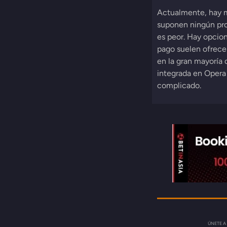
Actualmente, hay mu
suponen ningún prob
es peor. Hay opcion
pago suelen ofrece
en la gran mayoría 
integrada en Opera 
complicado.
ÚNETE A