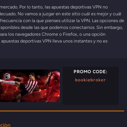
mercado. Por lo tanto, las apuestas deportivas VPN no
ecuado. No vamos a juzgar en este sitio cuál es mejor y cuál
frecuencia con la que pienses utilizar la VPN. Las opciones de
isponibles desde las que podemos conectarnos. Sin embargo,
 para los navegadores Chrome o Firefox, o una opción
 apuestas deportivas VPN lleva unos instantes y no es
PROMO CODE:
bookiebroker
ción