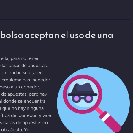
 bolsa aceptan el uso de una
ella, para no tener
 las casas de apuestas.
ecomiendan su uso en
n problema para acceder
cceso a un corredor,
s de apuestas, pero hay
eal donde se encuentra
ica que no hay ninguna
ítica del corredor, y vale
las casas de apuestas en
 obstáculo. Yo