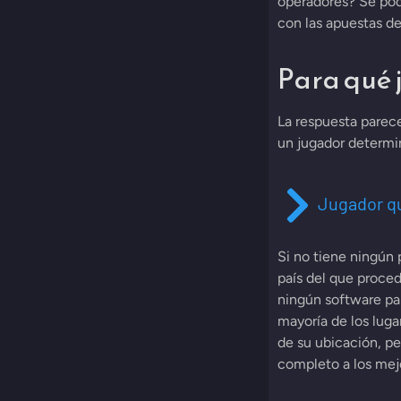
operadores? Se pod
con las apuestas de
Para qué 
La respuesta parece
un jugador determi
Jugador q
Si no tiene ningún 
país del que proced
ningún software par
mayoría de los luga
de su ubicación, pe
completo a los mejo