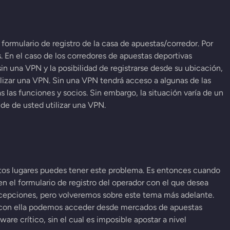
l formulario de registro de la casa de apuestas/corredor. Por
s. En el caso de los corredores de apuestas deportivas
in una VPN y la posibilidad de registrarse desde su ubicación,
tilizar una VPN. Sin una VPN tendrá acceso a algunas de las
 las funciones y socios. Sin embargo, la situación varía de un
nde de usted utilizar una VPN.
rtos lugares puedes tener este problema. Es entonces cuando
en el formulario de registro del operador con el que desea
xcepciones, pero volveremos sobre este tema más adelante.
 y con ella podemos acceder desde mercados de apuestas
are crítico, sin el cual es imposible apostar a nivel