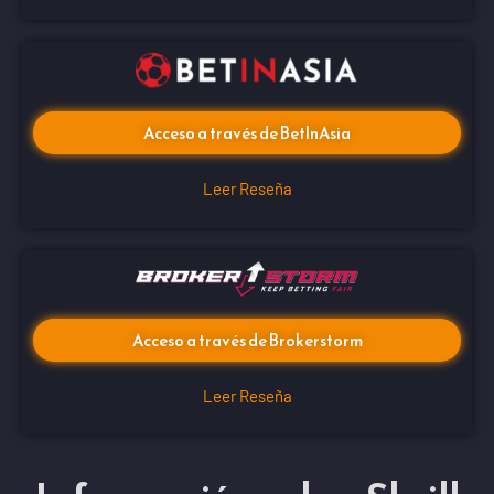
Acceso a través de BetInAsia
Leer Reseña
Acceso a través de Brokerstorm
Leer Reseña