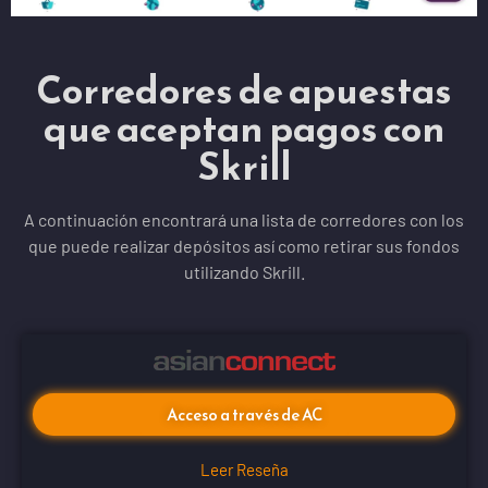
Corredores de apuestas
que aceptan pagos con
Skrill
A continuación encontrará una lista de corredores con los
que puede realizar depósitos así como retirar sus fondos
utilizando Skrill.
Acceso a través de AC
Leer Reseña