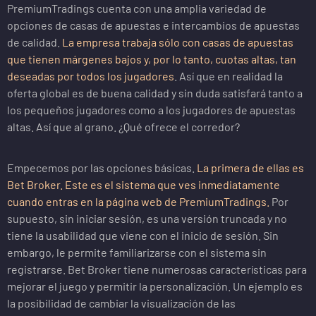
PremiumTradings cuenta con una amplia variedad de
opciones de casas de apuestas e intercambios de apuestas
de calidad.
La empresa trabaja sólo con casas de apuestas
que tienen márgenes bajos y, por lo tanto, cuotas altas, tan
deseadas por todos los jugadores
. Así que en realidad la
oferta global es de buena calidad y sin duda satisfará tanto a
los pequeños jugadores como a los jugadores de apuestas
altas. Así que al grano. ¿Qué ofrece el corredor?
Empecemos por las opciones básicas.
La primera de ellas es
Bet Broker. Este es el sistema que ves inmediatamente
cuando entras en la página web de PremiumTradings.
Por
supuesto, sin iniciar sesión, es una versión truncada y no
tiene la usabilidad que viene con el inicio de sesión. Sin
embargo, le permite familiarizarse con el sistema sin
registrarse. Bet Broker tiene numerosas características para
mejorar el juego y permitir la personalización. Un ejemplo es
la posibilidad de cambiar la visualización de las