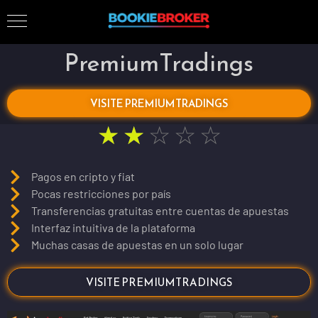
PremiumTradings
VISITE PREMIUMTRADINGS
☆
☆
☆
☆
☆
Pagos en cripto y fiat
Pocas restricciones por país
Transferencias gratuitas entre cuentas de apuestas
Interfaz intuitiva de la plataforma
Muchas casas de apuestas en un solo lugar
VISITE PREMIUMTRADINGS