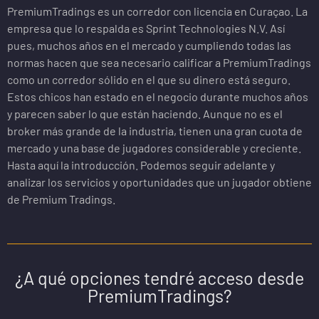
PremiumTradings es un corredor con licencia en Curaçao. La
empresa que lo respalda es Sprint Technologies N.V. Así
pues, muchos años en el mercado y cumpliendo todas las
normas hacen que sea necesario calificar a PremiumTradings
como un corredor sólido en el que su dinero está seguro.
Estos chicos han estado en el negocio durante muchos años
y parecen saber lo que están haciendo. Aunque no es el
broker más grande de la industria, tienen una gran cuota de
mercado y una base de jugadores considerable y creciente.
Hasta aquí la introducción. Podemos seguir adelante y
analizar los servicios y oportunidades que un jugador obtiene
de Premium Tradings.
¿A qué opciones tendré acceso desde
PremiumTradings?