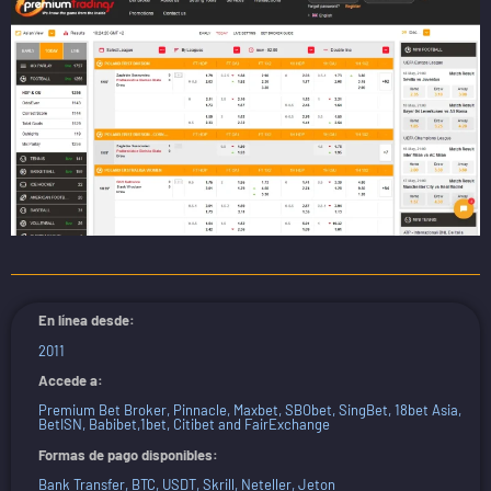
En línea desde:
2011
Accede a:
Premium Bet Broker, Pinnacle, Maxbet, SBObet, SingBet, 18bet Asia,
BetISN, Babibet,1bet, Citibet and FairExchange
Formas de pago disponibles:
Bank Transfer, BTC, USDT, Skrill, Neteller, Jeton