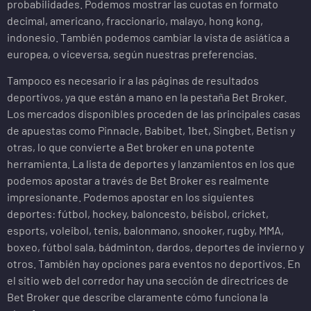
probabilidades. Podemos mostrar las cuotas en formato
decimal, americano, fraccionario, malayo, hong kong,
indonesio. También podemos cambiar la vista de asiática a
europea, o viceversa, según nuestras preferencias.
Tampoco es necesario ir a las páginas de resultados
deportivos, ya que están a mano en la pestaña Bet Broker.
Los mercados disponibles proceden de las principales casas
de apuestas como Pinnacle, Babibet, 1bet, Singbet, Betisn y
otras, lo que convierte a Bet broker en una potente
herramienta. La lista de deportes y lanzamientos en los que
podemos apostar a través de Bet Broker es realmente
impresionante. Podemos apostar en los siguientes
deportes: fútbol, hockey, baloncesto, béisbol, cricket,
esports, voleibol, tenis, balonmano, snooker, rugby, MMA,
boxeo, fútbol sala, bádminton, dardos, deportes de invierno y
otros. También hay opciones para eventos no deportivos. En
el sitio web del corredor hay una sección de directrices de
Bet Broker que describe claramente cómo funciona la