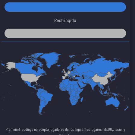
Restringido
PremiumTraddings no acepta jugadores de los siguientes lugares: EE.UU., Israel y