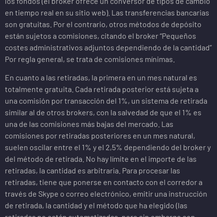
los fondos (el broker ofrece un conversor de tipos de cambio
en tiempo real en su sitio web). Las transferencias bancarias
son gratuitas. Por el contrario, otros métodos de depósito
están sujetos a comisiones, citando el broker “Pequeños
costes administrativos adjuntos dependiendo de la cantidad”
Por regla general, se trata de comisiones mínimas.
En cuanto a las retiradas, la primera en un mes natural es
totalmente gratuita. Cada retirada posterior está sujeta a
una comisión por transacción del 1%, un sistema de retirada
similar al de otros brokers, con la salvedad de que el 1% es
una de las comisiones más bajas del mercado. Las
comisiones por retiradas posteriores en un mes natural,
suelen oscilar entre el 1% y el 2,5% dependiendo del broker y
del método de retirada. No hay límite en el importe de las
retiradas, la cantidad es arbitraria. Para procesar las
retiradas, tiene que ponerse en contacto con el corredor a
través de Skype o correo electrónico, emitir una instrucción
de retirada, la cantidad y el método que ha elegido (las
retiradas no están automatizadas, pero sin embargo son