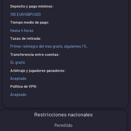
Depósito y pago mínimos:
100 EUR/GBP/USD
Tiempo medio de pago:
Hasta 4 horas
Tasas de retirada:
Primer reintegro del mes gratis, siguientes 1%.
Transferencia entre cuentas:
Sí, gratis
Arbitraje y jugadores ganadores:
Aceptado
Política de VPN:
Aceptado
Restricciones nacionales
Permitido