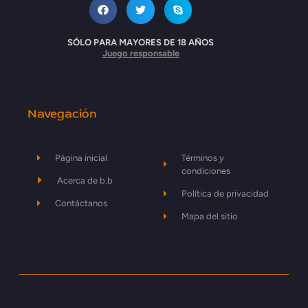
SÓLO PARA MAYORES DE 18 AÑOS
Juego responsable
Navegación
Página inicial
Términos y
condiciones
Acerca de b.b
Política de privacidad
Contáctanos
Mapa del sitio