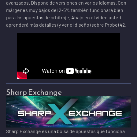
avanzados. Dispone de versiones en varios idiomas. Con
márgenes muy bajos del 2-5% también funcionará bien
para las apuestas de arbitraje. Abajo en el video usted
aprenderá más detalles (y ver el diseño) sobre Probet42.
Sharp Exchange
Sharp Exchange es una bolsa de apuestas que funciona