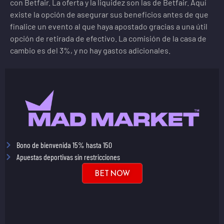
con Betfair. La oferta y la liquidez son las de Betfair. Aquí
existe la opción de asegurar sus beneficios antes de que
finalice un evento al que haya apostado gracias a una útil
opción de retirada de efectivo. La comisión de la casa de
cambio es del 3%, y no hay gastos adicionales.
Bono de bienvenida 15% hasta 150
Apuestas deportivas sin restricciones
BET NOW