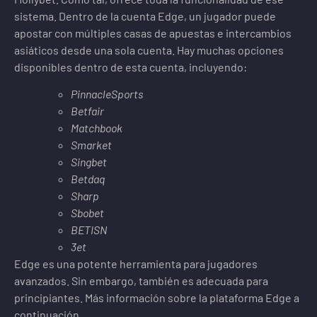
sistema. Dentro de la cuenta Edge, un jugador puede
apostar con múltiples casas de apuestas e intercambios
asiáticos desde una sola cuenta. Hay muchas opciones
disponibles dentro de esta cuenta, incluyendo:
PinnacleSports
Betfair
Matchbook
Smarket
Singbet
Betdaq
Sharp
Sbobet
BETISN
3et
Edge es una potente herramienta para jugadores
avanzados. Sin embargo, también es adecuada para
principiantes. Más información sobre la plataforma Edge a
continuación.