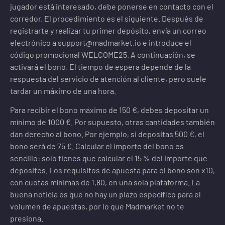
jugador está interesado, debe ponerse en contacto con el
corredor. El procedimiento es el siguiente. Después de
registrarte y realizar tu primer depósito, envía un correo
electrónico a
support@madmarket.io
e introduce el
código promocional WELCOME25. A continuación, se
activará el bono. El tiempo de espera depende de la
respuesta del servicio de atención al cliente, pero suele
tardar un máximo de una hora.
Para recibir el bono máximo de 150 €, debes depositar un
mínimo de 1000 €. Por supuesto, otras cantidades también
dan derecho al bono. Por ejemplo, si depositas 500 €, el
bono será de 75 €. Calcular el importe del bono es
sencillo: solo tienes que calcular el 15 % del importe que
deposites. Los requisitos de apuesta para el bono son x10,
con cuotas mínimas de 1,80, en una sola plataforma. La
buena noticia es que no hay un plazo específico para el
volumen de apuestas, por lo que Madmarket no te
presiona.