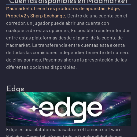
Cuentas disponibles en Madmarket
Madmarket ofrece tres productos de apuestas. Edge,
Probet42 y Sharp Exchange.
Dentro de una cuenta con el
corredor, un jugador puede abrir una cuenta con
cualquiera de estas opciones. Es posible transferir fondos
entre estas plataformas desde el panel de la cuenta de
Madmarket. La transferencia entre cuentas está exenta
de todas las comisiones independientemente del número
de ellas por mes. Pasemos ahora a la presentación de las
diferentes opciones disponibles.
Edge
Edge es una plataforma basada en el famoso software
Mollybet. Como tal, ofrece toda la funcionalidad de ese