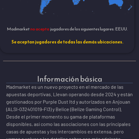
Madmarket
no acepta
jugadores de los siguientes lugares: EEUU.
Se aceptan jugadores de todas las demás ubicaciones.
Información básica
Madmarket es un nuevo proyecto en el mercado de las
apuestas deportivas. Llevan operando desde 2024 y están
gestionados por Purple Dust ltd y autorizados en Anjouan
(ALSI-032401019-FI3) y Belice (Belize Gaming Control).
Desde el primer momento su gama de plataformas
disponibles, así como las asociaciones con las principales
casas de apuestas y los intercambios es extensa, pero
vamos a volver a los detalles sobre eso más adelante.