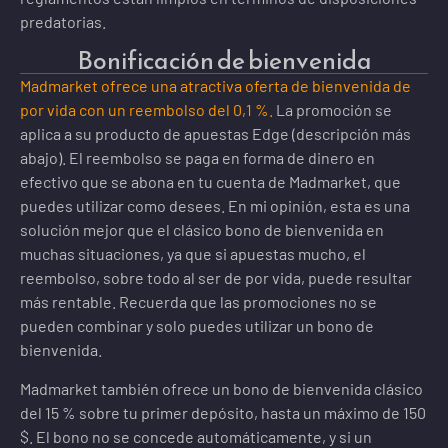
predatorias.
Bonificación de bienvenida
Madmarket ofrece una atractiva oferta de bienvenida de
por vida con un reembolso del 0,1 %.
La promoción se
aplica a su producto de apuestas Edge (descripción más
abajo). El reembolso se paga en forma de dinero en
efectivo que se abona en tu cuenta de Madmarket, que
puedes utilizar como desees. En mi opinión, esta es una
solución mejor que el clásico bono de bienvenida en
muchas situaciones, ya que si apuestas mucho, el
reembolso, sobre todo al ser de por vida, puede resultar
más rentable. Recuerda que las promociones no se
pueden combinar y solo puedes utilizar un bono de
bienvenida.
Madmarket también ofrece un bono de bienvenida clásico
del 15 % sobre tu primer depósito, hasta un máximo de 150
$. El bono no se concede automáticamente, y si un