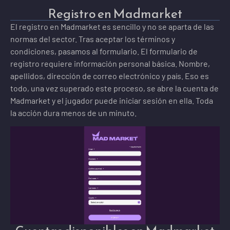
Registro en Madmarket
El registro en Madmarket es sencillo y no se aparta de las
normas del sector. Tras aceptar los términos y
condiciones, pasamos al formulario. El formulario de
registro requiere información personal básica. Nombre,
apellidos, dirección de correo electrónico y país. Eso es
todo, una vez superado este proceso, se abre la cuenta de
Madmarket y el jugador puede iniciar sesión en ella. Toda
la acción dura menos de un minuto.