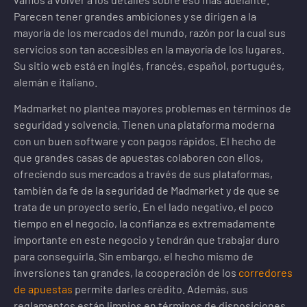
Parecen tener grandes ambiciones y se dirigen a la
mayoría de los mercados del mundo, razón por la cual sus
servicios son tan accesibles en la mayoría de los lugares.
Su sitio web está en inglés, francés, español, portugués,
alemán e italiano.
Madmarket no plantea mayores problemas en términos de
seguridad y solvencia. Tienen una plataforma moderna
con un buen software y con pagos rápidos. El hecho de
que grandes casas de apuestas colaboren con ellos,
ofreciendo sus mercados a través de sus plataformas,
también da fe de la seguridad de Madmarket y de que se
trata de un proyecto serio. En el lado negativo, el poco
tiempo en el negocio, la confianza es extremadamente
importante en este negocio y tendrán que trabajar duro
para conseguirla. Sin embargo, el hecho mismo de
inversiones tan grandes, la cooperación de los
corredores
de apuestas
permite darles crédito. Además, sus
reglamentos están limpios en términos de disposiciones